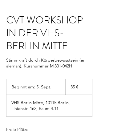
CVT WORKSHOP
IN DER VHS-
BERLIN MITTE
Stimmkraft durch Körperbewusstsein (en
alemán). Kursnummer Mi301-042H
35
Euro
Beginnt am: 5. Sept.
B
35 €
e
g
VHS Berlin Mitte, 10115 Berlin,
i
Linienstr. 162, Raum 4.11
n
n
t
a
Freie Plätze
m