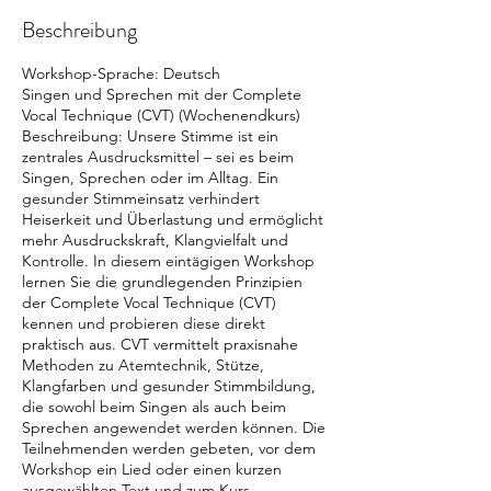
:
Beschreibung
5
.
S
Workshop-Sprache: Deutsch
e
Singen und Sprechen mit der Complete
p
Vocal Technique (CVT) (Wochenendkurs)
t
Beschreibung: Unsere Stimme ist ein
.
zentrales Ausdrucksmittel – sei es beim
Singen, Sprechen oder im Alltag. Ein
gesunder Stimmeinsatz verhindert
Heiserkeit und Überlastung und ermöglicht
mehr Ausdruckskraft, Klangvielfalt und
Kontrolle. In diesem eintägigen Workshop
lernen Sie die grundlegenden Prinzipien
der Complete Vocal Technique (CVT)
kennen und probieren diese direkt
praktisch aus. CVT vermittelt praxisnahe
Methoden zu Atemtechnik, Stütze,
Klangfarben und gesunder Stimmbildung,
die sowohl beim Singen als auch beim
Sprechen angewendet werden können. Die
Teilnehmenden werden gebeten, vor dem
Workshop ein Lied oder einen kurzen
ausgewählten Text und zum Kurs