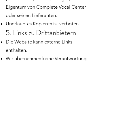
Eigentum von Complete Vocal Center
oder seinen Lieferanten.
Unerlaubtes Kopieren ist verboten.
5. Links zu Drittanbietern
Die Website kann externe Links
enthalten.
Wir übernehmen keine Verantwortung
für die Inhalte oder
Datenschutzrichtlinien Dritter.
6. Haftungsbeschränkung
Wir garantieren nicht, dass die
Website frei von Fehlern oder
Unterbrechungen ist.
Wir übernehmen keine Haftung für
Schäden, die durch die Nutzung der